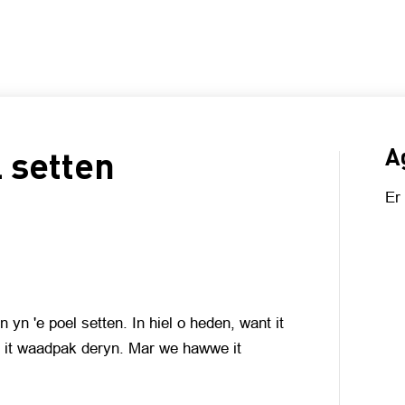
INFORMATIE
 setten
A
Er
 'e poel setten. In hiel o heden, want it
ei it waadpak deryn. Mar we hawwe it