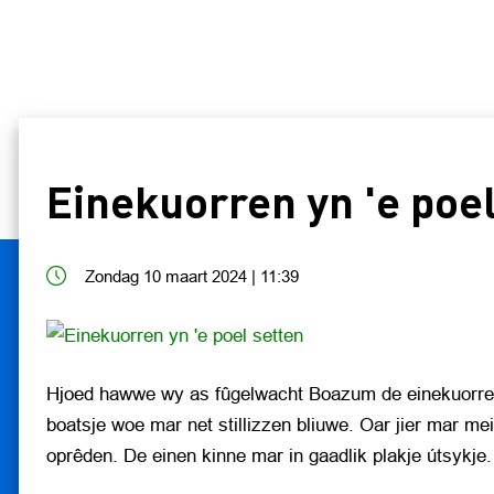
Einekuorren yn 'e poel
Zondag 10 maart 2024 | 11:39
Hjoed hawwe wy as fûgelwacht Boazum de einekuorren yn
boatsje woe mar net stillizzen bliuwe. Oar jier mar m
oprêden. De einen kinne mar in gaadlik plakje útsykje.