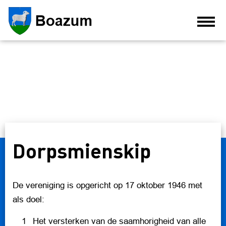
HOME
NIEUWS
OVER BOAZUM
DORPSMIENSKIP
Dorpsmienskip
AGENDA
BEDRIJVEN
De vereniging is opgericht op 17 oktober 1946 met
VERENIGINGEN
als doel:
FOTO'S
Het versterken van de saamhorigheid van alle