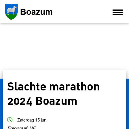
HOME
NIEUWS
OVER BOAZUM
DORPSMIENSKIP
Slachte marathon
AGENDA
BEDRIJVEN
2024 Boazum
VERENIGINGEN
Zaterdag 15 juni
FOTO'S
Fotograaf: HF